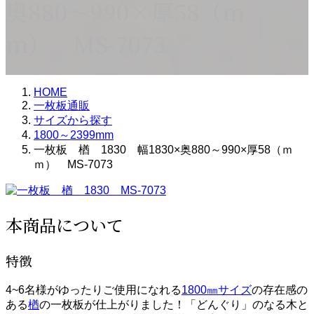
奥880～990×厚58（ｍ
ｍ） MS-7073
HOME
一枚板通販
サイズから探す
1800～2399mm
一枚板 楢 1830 幅1830×奥880～990×厚58（ｍ
ｍ） MS-7073
本商品について
特徴
4~6名様がゆったりご使用になれる
1800㎜サイズ
の存在感の
ある
楢
の一枚板が仕上がりました！「どんぐり」のなる木と