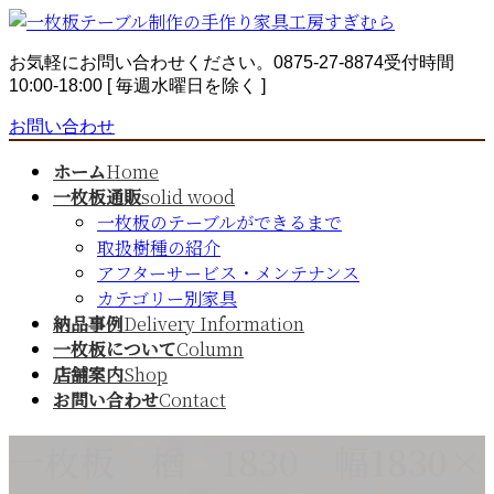
コ
ナ
ン
ビ
お気軽にお問い合わせください。
0875-27-8874
受付時間
テ
ゲ
10:00-18:00 [ 毎週水曜日を除く ]
ン
ー
ツ
シ
お問い合わせ
へ
ョ
ス
ン
ホーム
Home
キ
に
一枚板通販
solid wood
ッ
移
一枚板のテーブルができるまで
プ
動
取扱樹種の紹介
アフターサービス・メンテナンス
カテゴリー別家具
納品事例
Delivery Information
一枚板について
Column
店舗案内
Shop
お問い合わせ
Contact
一枚板 楢 1830 幅1830×