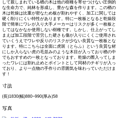
して親しまれている楢の木は他の樹種を寄せつけない圧倒的
な生命力で、純林を形成し、豊かな森を作ります。この楢の
木は乾燥は比重が密なため板が割れやすく、加工に関しては
硬く削りにくい特性があります。特に一枚板となると乾燥段
階で簡単にワレが入り大手メーカーはリスクが多く一枚板と
してはなかなか使用しない樹種です。しかし、仕上がってし
まえば加工段階で苦労した硬さも傷が入りにくくご使用され
ていくうえでワレや反りのリスクが少ない良質な一枚板とな
ります。特にこちらは全面に虎斑（とらふ）という良質な材
にしか入らない虎の毛並みのような木目が入っており楢の中
でもおすすめの一枚となっております。乾燥の際入ってしま
ったワレには割れ止めとポイントとして同材のチギリが入っ
ており、より一点物の手作りの雰囲気を味わっていただけま
す！
寸法
(長)1830(幅)880~990(厚み)58
写真