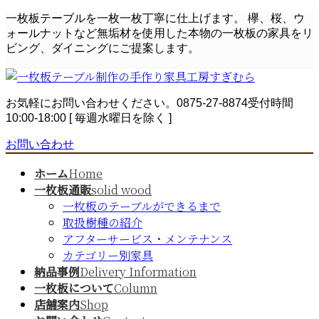
コ
ナ
一枚板テーブルを一枚一枚丁寧に仕上げます。 欅、桜、ウ
ン
ビ
ォールナットなど無垢材を使用した本物の一枚板の家具をリ
テ
ゲ
ビング、ダイニングにご提案します。
ン
ー
ツ
シ
へ
ョ
お気軽にお問い合わせください。
0875-27-8874
受付時間
ス
ン
10:00-18:00 [ 毎週水曜日を除く ]
キ
に
ッ
移
お問い合わせ
プ
動
ホーム
Home
一枚板通販
solid wood
一枚板のテーブルができるまで
取扱樹種の紹介
アフターサービス・メンテナンス
カテゴリー別家具
納品事例
Delivery Information
一枚板について
Column
店舗案内
Shop