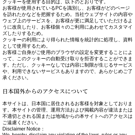
クッキーを使用する目的は、以下のとおりです。
お客様が使用されているPCを識別し、お客様がどのページ
を訪れたかなどを把握するため。当社ウェブサイトの内容や
ウェブ上のサービスを、お客様が更に満足していただけるよ
うに改良したり、お客様個々のご利用にあわせてカスタマイ
ズしたりするため。
クッキーの利用により得られた情報を統計的に処理し、資料
として使用するため。
お客様ご自身がご使用のブラウザの設定を変更することによ
って、このクッキーの自動受け取りを拒否することができま
す。ただし、クッキーなしでは内容に制限が生じるサービス
や、利用できないサービスもありますので、あらかじめご了
承ください。
日本国外からのアクセスについて
本サイトは、日本国に居住されるお客様を対象としておりま
す。本サイトの管理、運用方法および掲載内容が違法または
不適切とされる国または地域からの本サイトへのアクセスは
ご遠慮ください。
Disclaimer Notice：
We, hereby, disclaim any violation of the laws, rules or any