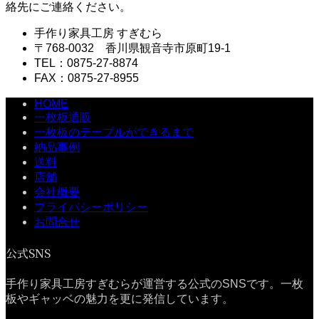
絡先にご連絡ください。
手作り家具工房 すぎむら
〒768-0032 香川県観音寺市原町19-1
TEL：0875-27-8874
FAX：0875-27-8955
HOME
一枚板通販
一枚板のテーブルができるまで
納品事例
送料
店舗
会社概要
プライバシーポリシー
お問合せ
公式SNS
手作り家具工房すぎむらが運営する公式のSNSです。一枚
板やギャッベの魅力を更に発信しています。