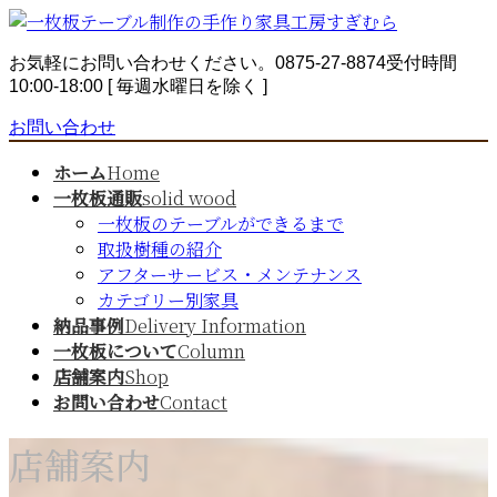
コ
ナ
ン
ビ
お気軽にお問い合わせください。
0875-27-8874
受付時間
テ
ゲ
10:00-18:00 [ 毎週水曜日を除く ]
ン
ー
ツ
シ
お問い合わせ
へ
ョ
ス
ン
ホーム
Home
キ
に
一枚板通販
solid wood
ッ
移
一枚板のテーブルができるまで
プ
動
取扱樹種の紹介
アフターサービス・メンテナンス
カテゴリー別家具
納品事例
Delivery Information
一枚板について
Column
店舗案内
Shop
お問い合わせ
Contact
店舗案内