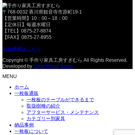
〒768-0032 香川県観音寺市原町19-1
【営業時間】10：00～18：00
【定休日】毎週水曜日
【TEL】0875-27-8874
【FAX】0875-27-8955
会社概要はこちら
Copyright © 手作り家具工房すぎむら All Rights Reserved.
Developed by
Solid Wood Japan
MENU
ホーム
一枚板通販
一枚板のテーブルができるまで
取扱樹種の紹介
アフターサービス・メンテナンス
カテゴリー別家具
納品事例
一枚板について