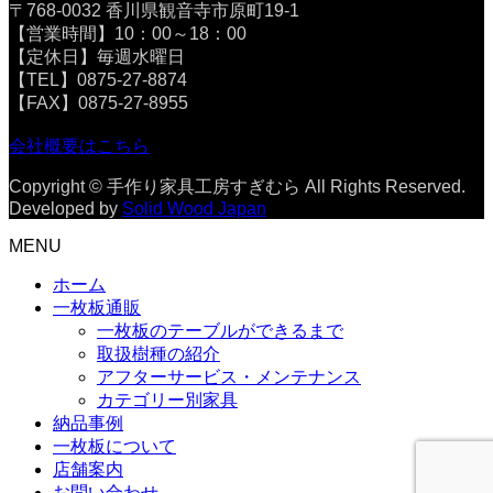
〒768-0032 香川県観音寺市原町19-1
【営業時間】10：00～18：00
【定休日】毎週水曜日
【TEL】0875-27-8874
【FAX】0875-27-8955
会社概要はこちら
Copyright © 手作り家具工房すぎむら All Rights Reserved.
Developed by
Solid Wood Japan
MENU
ホーム
一枚板通販
一枚板のテーブルができるまで
取扱樹種の紹介
アフターサービス・メンテナンス
カテゴリー別家具
納品事例
一枚板について
店舗案内
お問い合わせ