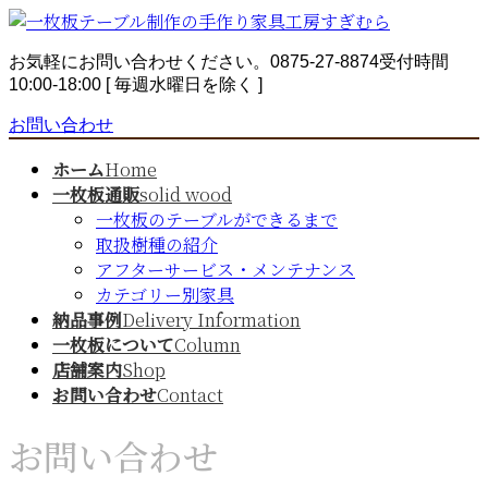
コ
ナ
ン
ビ
お気軽にお問い合わせください。
0875-27-8874
受付時間
テ
ゲ
10:00-18:00 [ 毎週水曜日を除く ]
ン
ー
ツ
シ
お問い合わせ
へ
ョ
ス
ン
ホーム
Home
キ
に
一枚板通販
solid wood
ッ
移
一枚板のテーブルができるまで
プ
動
取扱樹種の紹介
アフターサービス・メンテナンス
カテゴリー別家具
納品事例
Delivery Information
一枚板について
Column
店舗案内
Shop
お問い合わせ
Contact
お問い合わせ