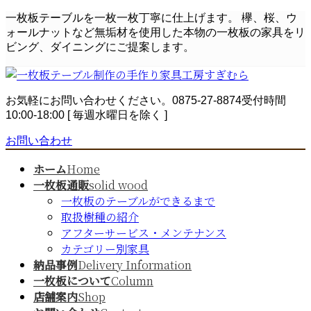
コ
ナ
一枚板テーブルを一枚一枚丁寧に仕上げます。 欅、桜、ウ
ン
ビ
ォールナットなど無垢材を使用した本物の一枚板の家具をリ
テ
ゲ
ビング、ダイニングにご提案します。
ン
ー
ツ
シ
へ
ョ
お気軽にお問い合わせください。
0875-27-8874
受付時間
ス
ン
10:00-18:00 [ 毎週水曜日を除く ]
キ
に
ッ
移
お問い合わせ
プ
動
ホーム
Home
一枚板通販
solid wood
一枚板のテーブルができるまで
取扱樹種の紹介
アフターサービス・メンテナンス
カテゴリー別家具
納品事例
Delivery Information
一枚板について
Column
店舗案内
Shop