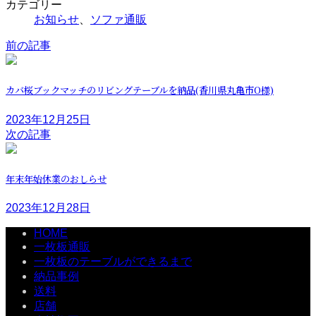
カテゴリー
お知らせ
、
ソファ通販
前の記事
カバ桜ブックマッチのリビングテーブルを納品(香川県丸亀市O様)
2023年12月25日
次の記事
年末年始休業のおしらせ
2023年12月28日
HOME
一枚板通販
一枚板のテーブルができるまで
納品事例
送料
店舗