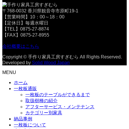
〒768-0032 香川県観音寺市原町19-1
【営業時間】10：00～18：00
【定休日】毎週水曜日
【TEL】0875-27-8874
【FAX】0875-27-8955
会社概要はこちら
Copyright © 手作り家具工房すぎむら All Rights Reserved.
Developed by
Solid Wood Japan
MENU
ホーム
一枚板通販
一枚板のテーブルができるまで
取扱樹種の紹介
アフターサービス・メンテナンス
カテゴリー別家具
納品事例
一枚板について