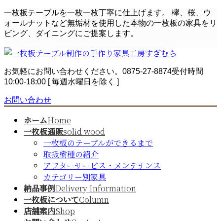
コ
ナ
一枚板テーブルを一枚一枚丁寧に仕上げます。 欅、桜、ウ
ン
ビ
ォールナットなど無垢材を使用した本物の一枚板の家具をリ
テ
ゲ
ビング、ダイニングにご提案します。
ン
ー
ツ
シ
へ
ョ
お気軽にお問い合わせください。
0875-27-8874
受付時間
ス
ン
10:00-18:00 [ 毎週水曜日を除く ]
キ
に
ッ
移
お問い合わせ
プ
動
ホーム
Home
一枚板通販
solid wood
一枚板のテーブルができるまで
取扱樹種の紹介
アフターサービス・メンテナンス
カテゴリー別家具
納品事例
Delivery Information
一枚板について
Column
店舗案内
Shop