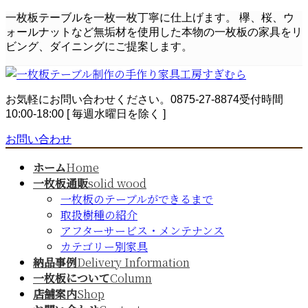
コ
ナ
一枚板テーブルを一枚一枚丁寧に仕上げます。 欅、桜、ウ
ン
ビ
ォールナットなど無垢材を使用した本物の一枚板の家具をリ
テ
ゲ
ビング、ダイニングにご提案します。
ン
ー
ツ
シ
へ
ョ
お気軽にお問い合わせください。
0875-27-8874
受付時間
ス
ン
10:00-18:00 [ 毎週水曜日を除く ]
キ
に
ッ
移
お問い合わせ
プ
動
ホーム
Home
一枚板通販
solid wood
一枚板のテーブルができるまで
取扱樹種の紹介
アフターサービス・メンテナンス
カテゴリー別家具
納品事例
Delivery Information
一枚板について
Column
店舗案内
Shop