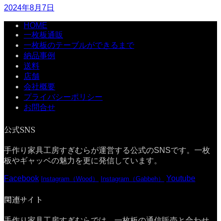
2024年8月7日
HOME
一枚板通販
一枚板のテーブルができるまで
納品事例
送料
店舗
会社概要
プライバシーポリシー
お問合せ
公式SNS
手作り家具工房すぎむらが運営する公式のSNSです。一枚
板やギャッベの魅力を更に発信しています。
Facebook
Youtube
Instagram（Wood）
Instagram（Gabbeh）
関連サイト
手作り家具工房すぎむらでは、一枚板の通信販売と合わせ