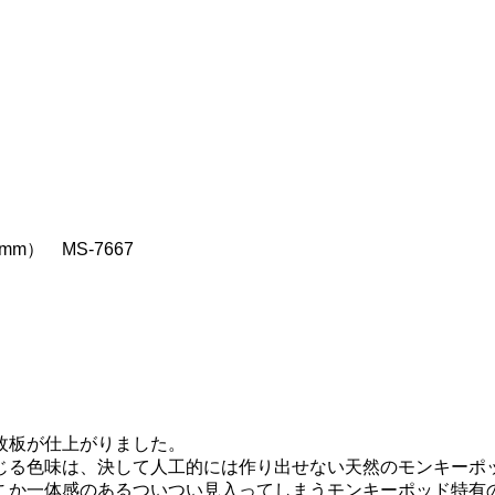
m） MS-7667
枚板が仕上がりました。
じる色味は、決して人工的には作り出せない天然のモンキーポ
こか一体感のあるついつい見入ってしまうモンキーポッド特有