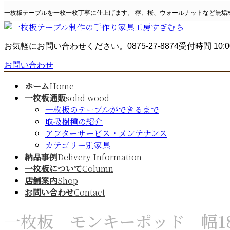
コ
ナ
一枚板テーブルを一枚一枚丁寧に仕上げます。 欅、桜、ウォールナットなど無垢
ン
ビ
テ
ゲ
ン
ー
お気軽にお問い合わせください。
0875-27-8874
受付時間 10:0
ツ
シ
へ
ョ
お問い合わせ
ス
ン
キ
に
ホーム
Home
ッ
移
一枚板通販
solid wood
プ
動
一枚板のテーブルができるまで
取扱樹種の紹介
アフターサービス・メンテナンス
カテゴリー別家具
納品事例
Delivery Information
一枚板について
Column
店舗案内
Shop
お問い合わせ
Contact
一枚板 モンキーポッド 幅1820