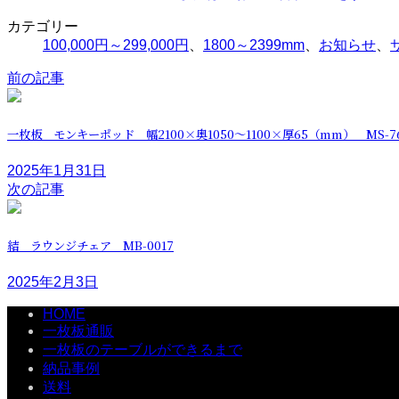
カテゴリー
100,000円～299,000円
、
1800～2399mm
、
お知らせ
、
前の記事
一枚板 モンキーポッド 幅2100×奥1050～1100×厚65（mm） MS-7
2025年1月31日
次の記事
結 ラウンジチェア MB-0017
2025年2月3日
HOME
一枚板通販
一枚板のテーブルができるまで
納品事例
送料