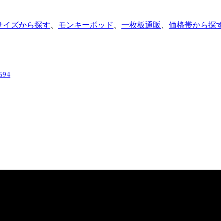
サイズから探す
、
モンキーポッド
、
一枚板通販
、
価格帯から探
694