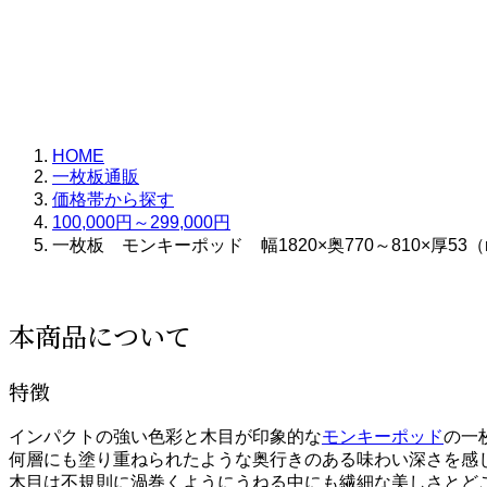
HOME
一枚板通販
価格帯から探す
100,000円～299,000円
一枚板 モンキーポッド 幅1820×奥770～810×厚53（m
本商品について
特徴
インパクトの強い色彩と木目が印象的な
モンキーポッド
の一
何層にも塗り重ねられたような奥行きのある味わい深さを感
木目は不規則に渦巻くようにうねる中にも繊細な美しさとど