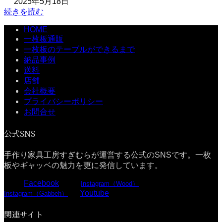
2025年5月18日
続きを読む
HOME
一枚板通販
一枚板のテーブルができるまで
納品事例
送料
店舗
会社概要
プライバシーポリシー
お問合せ
公式SNS
手作り家具工房すぎむらが運営する公式のSNSです。一枚
板やギャッベの魅力を更に発信しています。
Facebook
Instagram（Wood）
Youtube
Instagram（Gabbeh）
関連サイト