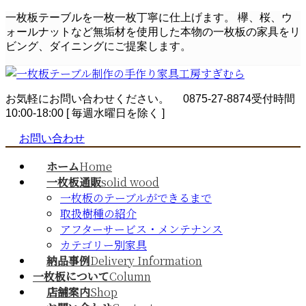
コ
ナ
一枚板テーブルを一枚一枚丁寧に仕上げます。 欅、桜、ウ
ン
ビ
ォールナットなど無垢材を使用した本物の一枚板の家具をリ
テ
ゲ
ビング、ダイニングにご提案します。
ン
ー
ツ
シ
へ
ョ
お気軽にお問い合わせください。
0875-27-8874
受付時間
ス
ン
10:00-18:00 [ 毎週水曜日を除く ]
キ
に
ッ
移
お問い合わせ
プ
動
ホーム
Home
一枚板通販
solid wood
一枚板のテーブルができるまで
取扱樹種の紹介
アフターサービス・メンテナンス
カテゴリー別家具
納品事例
Delivery Information
一枚板について
Column
店舗案内
Shop