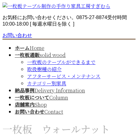
コ
ナ
ン
ビ
お気軽にお問い合わせください。
0875-27-8874
受付時間
テ
ゲ
10:00-18:00 [ 毎週水曜日を除く ]
ン
ー
ツ
シ
お問い合わせ
へ
ョ
ス
ン
ホーム
Home
キ
に
一枚板通販
solid wood
ッ
移
一枚板のテーブルができるまで
プ
動
取扱樹種の紹介
アフターサービス・メンテナンス
カテゴリー別家具
納品事例
Delivery Information
一枚板について
Column
店舗案内
Shop
お問い合わせ
Contact
一枚板 ウォールナット