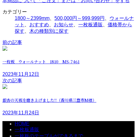
本商品について「ご注文」または「お問い合わせ」をする
カテゴリー
1800～2399mm
、
500,000円～999,999円
、
ウォールナ
ット
、
おすすめ
、
お知らせ
、
一枚板通販
、
価格帯から
探す
、
木の種類別に探す
前の記事
一枚板 ウォールナット 1810 MS-7461
2023年11月12日
次の記事
銀杏の天板を磨き上げました!!（香川県三豊市M様）
2023年11月24日
HOME
一枚板通販
一枚板のテーブルができるまで