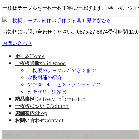
コ
ナ
一枚板テーブルを一枚一枚丁寧に仕上げます。 欅、桜、ウ
ン
ビ
テ
ゲ
ン
ー
お気軽にお問い合わせください。
0875-27-8874
受付時間 10:0
ツ
シ
へ
ョ
お問い合わせ
ス
ン
キ
に
ホーム
Home
ッ
移
一枚板通販
solid wood
プ
動
一枚板のテーブルができるまで
取扱樹種の紹介
アフターサービス・メンテナンス
カテゴリー別家具
納品事例
Delivery Information
一枚板について
Column
店舗案内
Shop
お問い合わせ
Contact
天板（ブックマッチ） カバ桜 幅