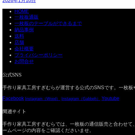
2026年1月10日
HOME
一枚板通販
一枚板のテーブルができるまで
納品事例
送料
店舗
会社概要
プライバシーポリシー
お問合せ
公式SNS
手作り家具工房すぎむらが運営する公式のSNSです。一枚板
Facebook
Youtube
Instagram（Wood）
Instagram（Gabbeh）
関連サイト
手作り家具工房すぎむらでは、一枚板の通信販売と合わせて
ームページの内容をご確認くださいませ。