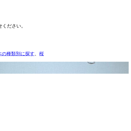
せください。
木の種類別に探す
、
桜